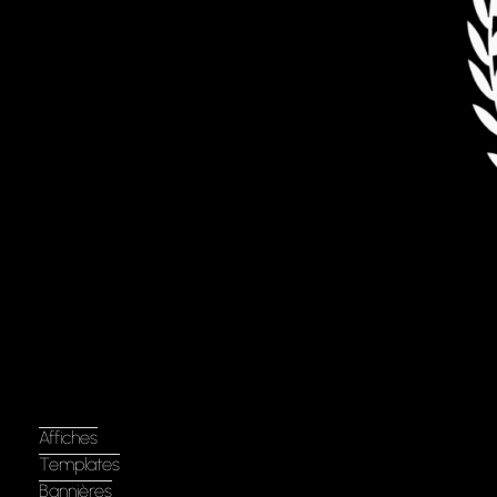
Affiches
Templates
Bannières