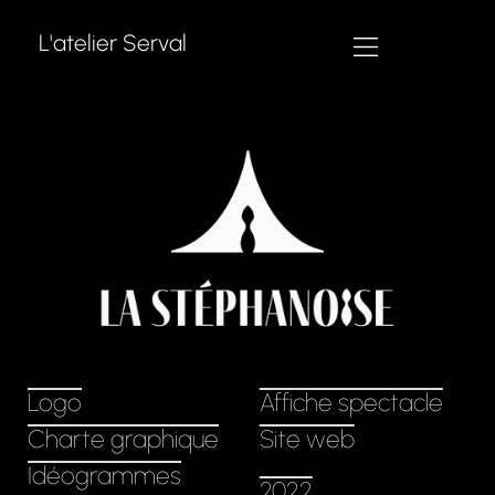
L'atelier Serval
Logo
Affiche spectacle
Charte graphique
Site web
Idéogrammes
2022