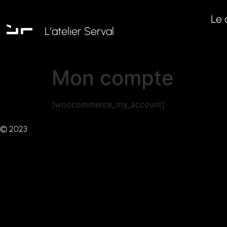
Le 
L'atelier Serval
Mon compte
[woocommerce_my_account]
© 2023